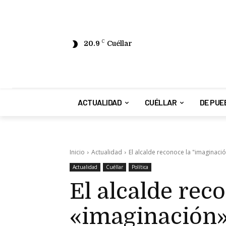
20.9
C
Cuéllar
ACTUALIDAD
CUÉLLAR
DE PUE
Inicio
Actualidad
El alcalde reconoce la "imaginaci
Actualidad
Cuéllar
Política
El alcalde rec
«imaginación»