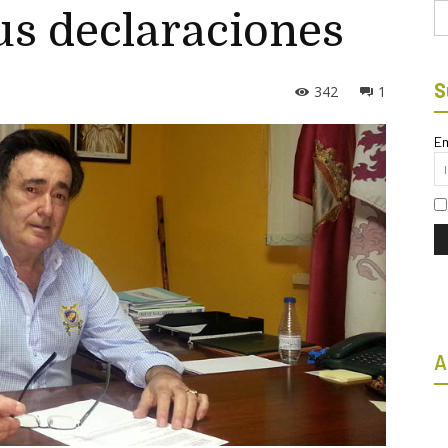
Bu
us declaraciones
S
342
1
Em
A