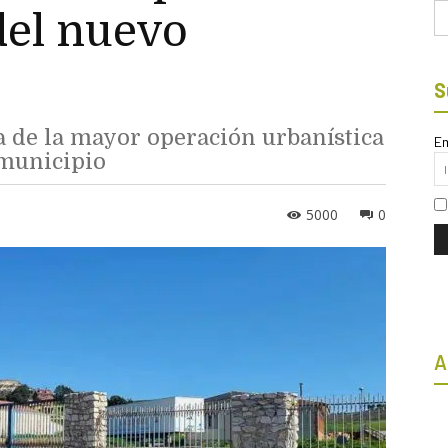
Bu
del nuevo
S
ta de la mayor operación urbanística
Em
 municipio
5000
0
A