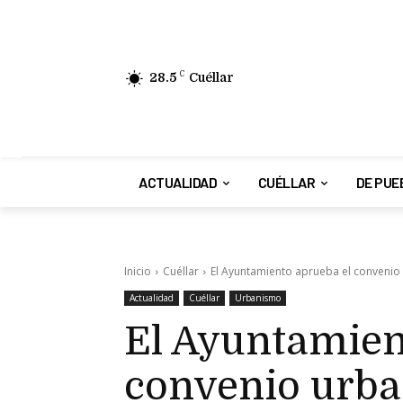
28.5
C
Cuéllar
ACTUALIDAD
CUÉLLAR
DE PUE
Inicio
Cuéllar
El Ayuntamiento aprueba el convenio
Actualidad
Cuéllar
Urbanismo
El Ayuntamien
convenio urban