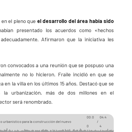
ó en el pleno que
el desarrollo del área había sido
habían presentado los acuerdos como «hechos
adecuadamente. Afirmaron que la iniciativa les
eron convocados a una reunión que se pospuso una
almente no lo hicieron. Fraile incidió en que se
a en la villa en los últimos 15 años. Destacó que se
 la urbanización, más de dos millones en el
sector será renombrado.
00:0
04:4
o urbanístico para la construcción del nuevo
/
0
4