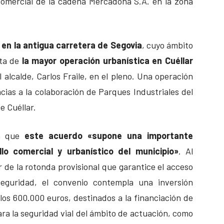
comercial de la cadena Mercadona S.A. en la zona
 en la antigua carretera de Segovia
, cuyo ámbito
ata de
la mayor operación urbanística en Cuéllar
 alcalde, Carlos Fraile, en el pleno. Una operación
cias a la colaboración de Parques Industriales del
e Cuéllar.
an que
este acuerdo «supone una importante
lo comercial y urbanístico del municipio»
. Al
r de la rotonda provisional que garantice el acceso
eguridad, el convenio contempla una inversión
los 600.000 euros, destinados a la financiación de
ara la seguridad vial del ámbito de actuación, como