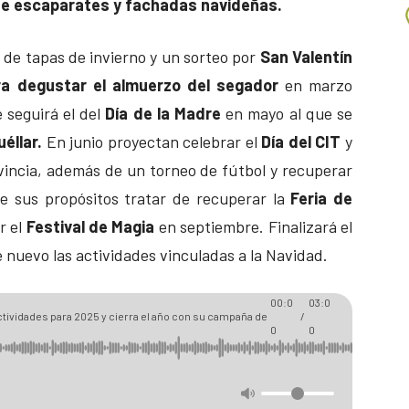
e escaparates y fachadas navideñas.
de tapas de invierno y un sorteo por
San Valentín
ra degustar el almuerzo del segador
en marzo
 seguirá el del
Día de la Madre
en mayo al que se
uéllar.
En junio proyectan celebrar el
Día del CIT
y
vincia, además de un torneo de fútbol y recuperar
re sus propósitos tratar de recuperar la
Feria de
r el
Festival de Magia
en septiembre. Finalizará el
 nuevo las actividades vinculadas a la Navidad.
00:0
03:0
ctividades para 2025 y cierra el año con su campaña de
/
0
0