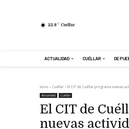
22.8
C
Cuéllar
ACTUALIDAD
CUÉLLAR
DE PUE
Inicio
Cuéllar
El CIT de Cuéllar programa nuevas acti
Actualidad
Cuéllar
El CIT de Cué
nuevas activi