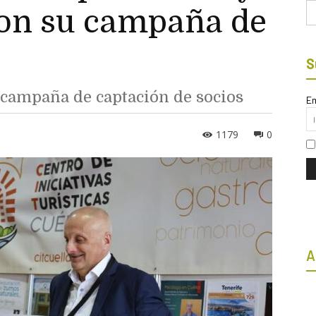
Bu
 con su campaña de
S
a campaña de captación de socios
Em
1179
0
A