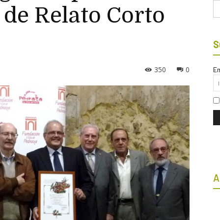
Bu
 de Relato Corto
S
350
0
Em
A