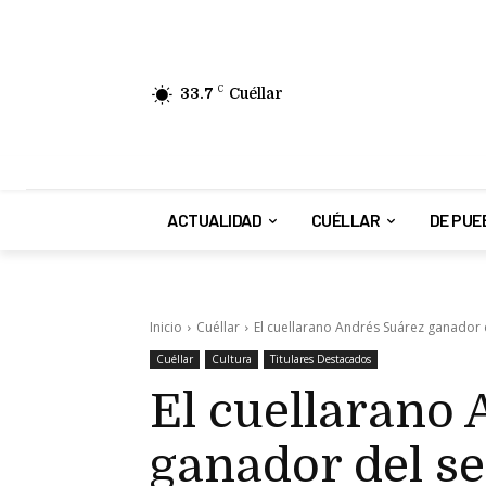
33.7
C
Cuéllar
ACTUALIDAD
CUÉLLAR
DE PUE
Inicio
Cuéllar
El cuellarano Andrés Suárez ganador 
Cuéllar
Cultura
Titulares Destacados
El cuellarano
ganador del s