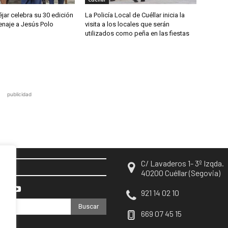
jar celebra su 30 edición
La Policía Local de Cuéllar inicia la
naje a Jesús Polo
visita a los locales que serán
utilizados como peña en las fiestas
publicidad
C/ Lavaderos 1- 3º Izqda.
EN
40200 Cuéllar (Segovia)
921 14 02 10
Buscar
669 07 45 15