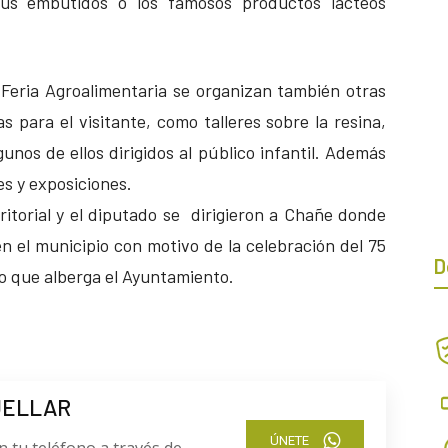
sus embutidos o los famosos productos lácteos
 Feria Agroalimentaria se organizan también otras
 para el visitante, como talleres sobre la resina,
nos de ellos dirigidos al público infantil. Además
s y exposiciones.
ritorial y el diputado se dirigieron a Chañe donde
n el municipio con motivo de la celebración del 75
D
io que alberga el Ayuntamiento.
UELLAR
ÚNETE
n tu teléfono a través de