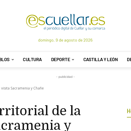
domingo, 9 de agosto de 2026
BLOS
CULTURA
DEPORTE
CASTILLA Y LEÓN
D
- publicidad -
ta visita Sacramenia y Chañe
ritorial de la
H
acramenia y