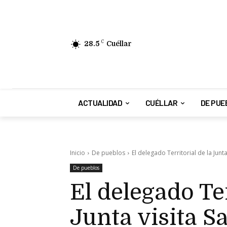
28.5
C
Cuéllar
ACTUALIDAD
CUÉLLAR
DE PUE
Inicio
De pueblos
El delegado Territorial de la Jun
De pueblos
El delegado Ter
Junta visita S