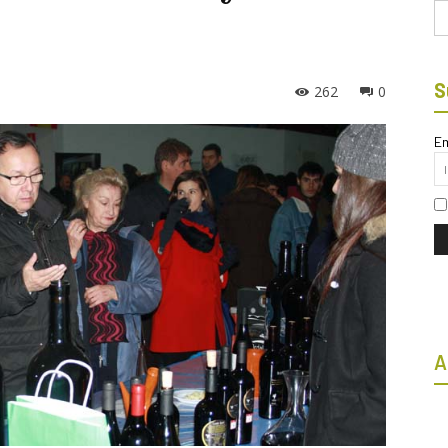
Bu
S
262
0
Em
A