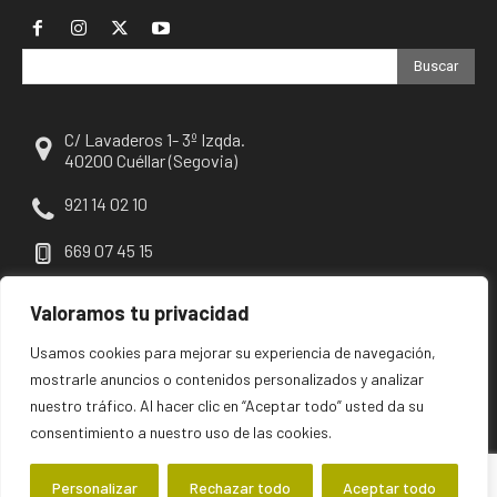
Buscar
C/ Lavaderos 1- 3º Izqda.
40200 Cuéllar (Segovia)
921 14 02 10
669 07 45 15
escuellar@escuellar.es
Valoramos tu privacidad
Usamos cookies para mejorar su experiencia de navegación,
mostrarle anuncios o contenidos personalizados y analizar
nuestro tráfico. Al hacer clic en “Aceptar todo” usted da su
consentimiento a nuestro uso de las cookies.
Personalizar
Rechazar todo
Aceptar todo