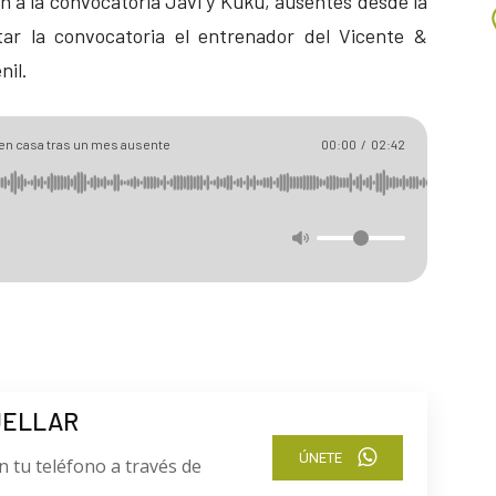
en a la convocatoria Javi y Kuku, ausentes desde la
tar la convocatoria el entrenador del Vicente &
nil.
r en casa tras un mes ausente
00:00
/
02:42
UELLAR
ÚNETE
n tu teléfono a través de