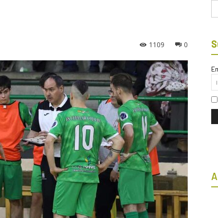
Bu
S
1109
0
Em
A