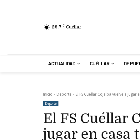
29.7
C
Cuéllar
ACTUALIDAD
CUÉLLAR
DE PUE
Inicio
Deporte
El FS Cuéllar Cojalba vuelve a jugar e
Deporte
El FS Cuéllar 
jugar en casa 