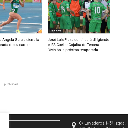
Deporte
a Ángela García cierra la
José Luis Plaza continuará dirigiendo
rada de su carrera
el FS Cuéllar Cojalba de Tercera
División la próxima temporada
publicidad
C/ Lavaderos 1- 3º Izqda.
EN