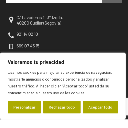
C/ Lavaderos 1- 3º Izqda.
40200 Cuéllar (Segovia)
921 14 02 10
669 07 45 15
escuellar@escuellar.es
Valoramos tu privacidad
Usamos cookies para mejorar su experiencia de navegación,
mostrarle anuncios o contenidos personalizados y analizar
nuestro tráfico. Al hacer clic en “Aceptar todo” usted da su
consentimiento a nuestro uso de las cookies.
Personalizar
Rechazar todo
Aceptar todo
©2026 escuellar | Primer diario digital de Cuéllar y su comarca