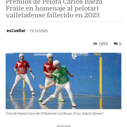
Premios de Pelota Carlos Baeza
Fraile en homenaje al pelotari
valleladense fallecido en 2023
esCuellar
11/12/2025
1859
0
Final de Paleta Cuero del IX Memorial Luis Baeza. | Foto: Gabriel Gómez |
publicidad