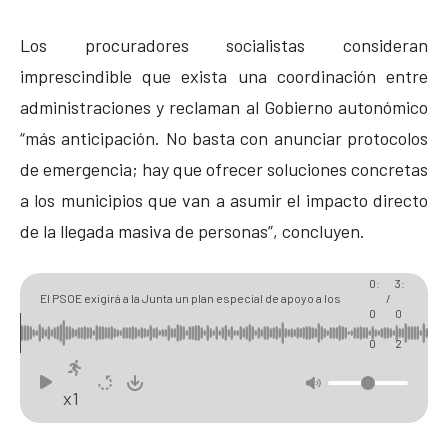
Los procuradores socialistas consideran
imprescindible que exista una coordinación entre
administraciones y reclaman al Gobierno autonómico
“más anticipación. No basta con anunciar protocolos
de emergencia; hay que ofrecer soluciones concretas
a los municipios que van a asumir el impacto directo
de la llegada masiva de personas”, concluyen.
0
0
0:
3:
El PSOE exigirá a la Junta un plan especial de apoyo a los
/
0
0
municipios por llegada masiva de visitantes por el eclipse
0
2
solar
x1