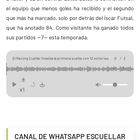
el equipo que menos goles ha recibido y el segundo
que más ha marcado, solo por detrás del Íscar Futsal,
que ha anotado 84. Como visitante ha ganado todos
sus partidos —7— esta temporada.
00
06
El Racing Cuéllar finaliza la primera vuelta con 12 victorias
:0
/
:3
de 13 posibles tras vencer al FS Cabezón
0
7
x1
CANAL DE WHATSAPP ESCUELLAR