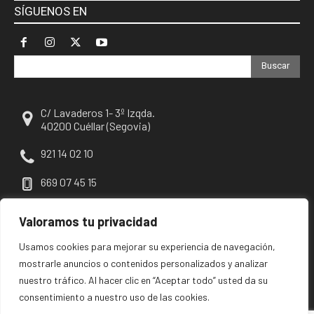
SÍGUENOS EN
Buscar
C/ Lavaderos 1- 3º Izqda.
40200 Cuéllar (Segovia)
921 14 02 10
669 07 45 15
escuellar@escuellar.es
Valoramos tu privacidad
Usamos cookies para mejorar su experiencia de navegación,
mostrarle anuncios o contenidos personalizados y analizar
nuestro tráfico. Al hacer clic en “Aceptar todo” usted da su
consentimiento a nuestro uso de las cookies.