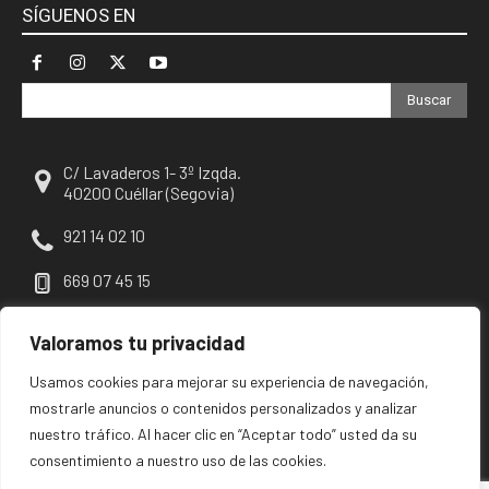
SÍGUENOS EN
Buscar
C/ Lavaderos 1- 3º Izqda.
40200 Cuéllar (Segovia)
921 14 02 10
669 07 45 15
escuellar@escuellar.es
Valoramos tu privacidad
Usamos cookies para mejorar su experiencia de navegación,
mostrarle anuncios o contenidos personalizados y analizar
nuestro tráfico. Al hacer clic en “Aceptar todo” usted da su
consentimiento a nuestro uso de las cookies.