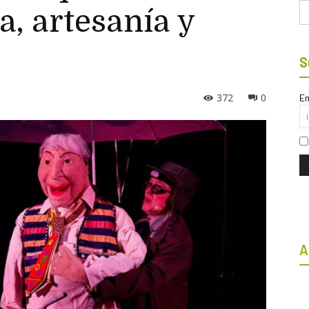
Bu
a, artesanía y
S
372
0
Em
A