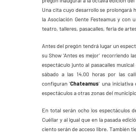
pregón inaugural a la octava edición del
Una cita cuyo desarrollo se prolongará h
la Asociación Gente Festeamus y con 
teatro, talleres, pasacalles, feria de art
Antes del pregón tendrá lugar un espect
su Show ‘Antes es mejor’ recorriendo las
espectáculo junto al pasacalles musica
sábado a las 14.00 horas por las cal
configuran ‘
Chateamus
‘ una iniciativ
espectáculos a otras zonas del municipio
En total serán ocho los espectáculos d
Cuéllar y al igual que en la pasada edic
ciento serán de acceso libre. También ti