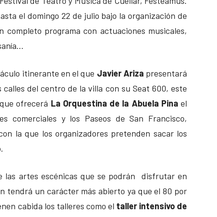
 Festival de Teatro y Música de Cuéllar, Festeamus.
asta el domingo 22 de julio bajo la organización de
un completo programa con actuaciones musicales,
esanía…
áculo itinerante en el que
Javier Ariza
presentará
 calles del centro de la villa con su Seat 600, este
l que ofrecerá
La Orquestina de la Abuela Pina
el
les comerciales y los Paseos de San Francisco,
a con la que los organizadores pretenden sacar los
.
e las artes escénicas que se podrán disfrutar en
ión tendrá un carácter más abierto ya que el 80 por
enen cabida los talleres como el
taller intensivo de