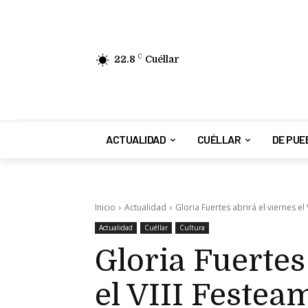
22.8
C
Cuéllar
ACTUALIDAD
CUÉLLAR
DE PUE
Inicio
Actualidad
Gloria Fuertes abrirá el viernes el
Actualidad
Cuéllar
Cultura
Gloria Fuertes
el VIII Festea