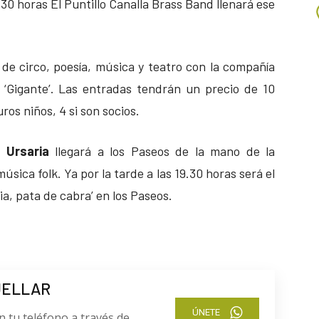
.30 horas El Puntillo Canalla Brass Band llenará ese
de circo, poesía, música y teatro con la compañía
‘Gigante’. Las entradas tendrán un precio de 10
uros niños, 4 si son socios.
po
Ursaria
llegará a los Paseos de la mano de la
úsica folk. Ya por la tarde a las 19.30 horas será el
ia, pata de cabra’ en los Paseos.
UELLAR
ÚNETE
n tu teléfono a través de