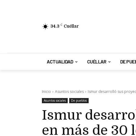
34.3
C
Cuéllar
ACTUALIDAD
CUÉLLAR
DE PUE
Inicio
Asuntos sociales
Ismur desarrolló sus proyec
Asuntos sociales
De pueblos
Ismur desarrol
en más de 30 l