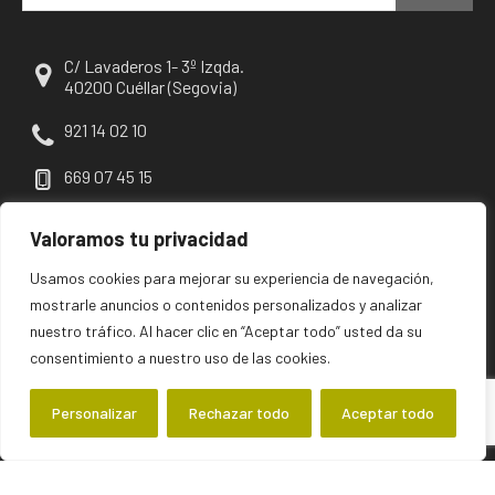
C/ Lavaderos 1- 3º Izqda.
40200 Cuéllar (Segovia)
921 14 02 10
669 07 45 15
escuellar@escuellar.es
Valoramos tu privacidad
Usamos cookies para mejorar su experiencia de navegación,
mostrarle anuncios o contenidos personalizados y analizar
nuestro tráfico. Al hacer clic en “Aceptar todo” usted da su
consentimiento a nuestro uso de las cookies.
Personalizar
Rechazar todo
Aceptar todo
©2026 escuellar | Primer diario digital de Cuéllar y su comarca