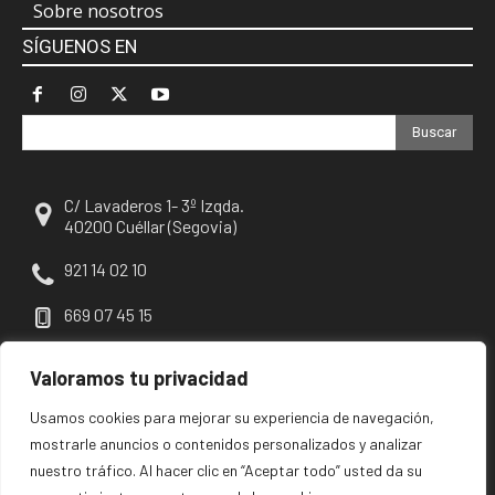
Sobre nosotros
SÍGUENOS EN
Buscar
C/ Lavaderos 1- 3º Izqda.
40200 Cuéllar (Segovia)
921 14 02 10
669 07 45 15
escuellar@escuellar.es
Valoramos tu privacidad
Usamos cookies para mejorar su experiencia de navegación,
mostrarle anuncios o contenidos personalizados y analizar
nuestro tráfico. Al hacer clic en “Aceptar todo” usted da su