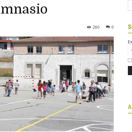
Bu
gimnasio
S
260
0
Em
A