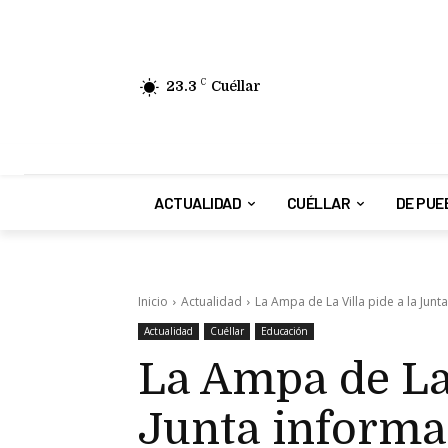
23.3
C
Cuéllar
ACTUALIDAD
CUÉLLAR
DE PUE
Inicio
Actualidad
La Ampa de La Villa pide a la Junta
Actualidad
Cuéllar
Educación
La Ampa de La 
Junta informa