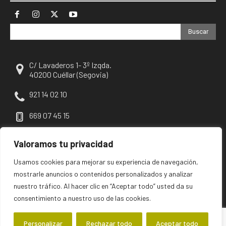
Buscar
C/ Lavaderos 1- 3º Izqda.
40200 Cuéllar (Segovia)
921 14 02 10
669 07 45 15
escuellar@escuellar.es
Valoramos tu privacidad
Usamos cookies para mejorar su experiencia de navegación,
mostrarle anuncios o contenidos personalizados y analizar
nuestro tráfico. Al hacer clic en “Aceptar todo” usted da su
consentimiento a nuestro uso de las cookies.
Personalizar
Rechazar todo
Aceptar todo