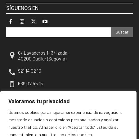
SÍGUENOS EN
Buscar
C/ Lavaderos 1- 3º Izqda.
40200 Cuéllar (Segovia)
921 14 02 10
669 07 45 15
escuellar@escuellar.es
Valoramos tu privacidad
Usamos cookies para mejorar su experiencia de navegación,
mostrarle anuncios o contenidos personalizados y analizar
nuestro tráfico. Al hacer clic en “Aceptar todo” usted da su
consentimiento a nuestro uso de las cookies.