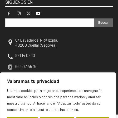
SÍGUENOS EN
Buscar
C/ Lavaderos 1- 3º Izqda.
40200 Cuéllar (Segovia)
921 14 02 10
669 07 45 15
escuellar@escuellar.es
Valoramos tu privacidad
Usamos cookies para mejorar su experiencia de navegación,
mostrarle anuncios o contenidos personalizados y analizar
nuestro tráfico. Al hacer clic en “Aceptar todo” usted da su
consentimiento a nuestro uso de las cookies.