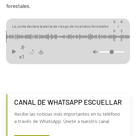
forestales.
0
0
0:
6:
La Junta declara la alerta de riesgo de incendios forestales
/
0
2
por causas meteorológicas para toda la Comunidad hasta el
0
3
26 de agosto
x1
CANAL DE WHATSAPP ESCUELLAR
Recibe las noticias más importantes en tu teléfono
a través de WhatsApp. Únete a nuestro canal.