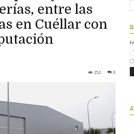
Bu
erías, entre las
as en Cuéllar con
S
iputación
Em
252
0
A