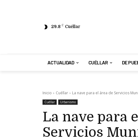
29.8
C
Cuéllar
ACTUALIDAD
CUÉLLAR
DE PUE
Inicio
Cuéllar
La nave para el área de Servicios Munic
Cuéllar
Urbanismo
La nave para e
Servicios Muni