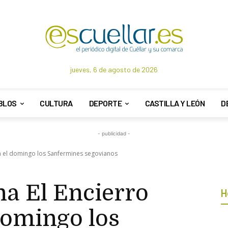
jueves, 6 de agosto de 2026
BLOS
CULTURA
DEPORTE
CASTILLA Y LEÓN
D
- publicidad -
á el domingo los Sanfermines segovianos
na El Encierro
H
domingo los