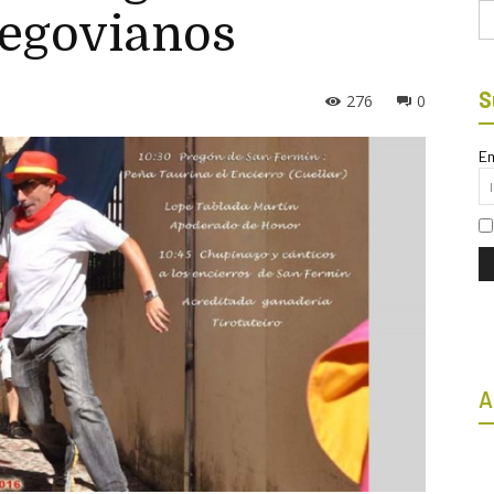
Bu
egovianos
S
276
0
Em
A