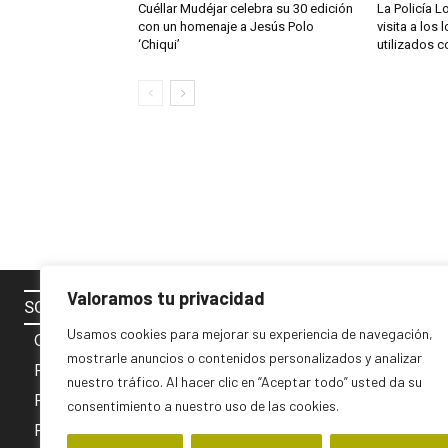
Cuéllar Mudéjar celebra su 30 edición
La Policía Lo
con un homenaje a Jesús Polo
visita a los
‘Chiqui’
utilizados c
Valoramos tu privacidad
SOBRE NOSOTROS
SÍGUENOS 
Usamos cookies para mejorar su experiencia de navegación,
Contacto
mostrarle anuncios o contenidos personalizados y analizar
Política de cookies
nuestro tráfico. Al hacer clic en “Aceptar todo” usted da su
Privacidad y Aviso Legal
consentimiento a nuestro uso de las cookies.
PUBLICIDAD