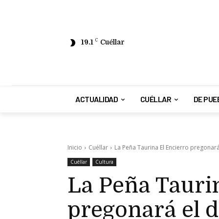
19.1
C
Cuéllar
ACTUALIDAD
CUÉLLAR
DE PUE
Inicio
Cuéllar
La Peña Taurina El Encierro pregonar
Cuéllar
Cultura
La Peña Tauri
pregonará el 