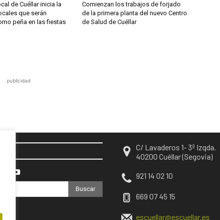
cal de Cuéllar inicia la
Comienzan los trabajos de forjado
 locales que serán
de la primera planta del nuevo Centro
omo peña en las fiestas
de Salud de Cuéllar
publicidad
C/ Lavaderos 1- 3º Izqda.
EN
40200 Cuéllar (Segovia)
921 14 02 10
Buscar
669 07 45 15
escuellar@escuellar.es