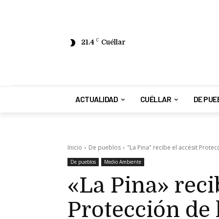
21.4
C
Cuéllar
ACTUALIDAD
CUÉLLAR
DE PUE
Inicio
De pueblos
"La Pina" recibe el accésit Protec
De pueblos
Medio Ambiente
«La Pina» recib
Protección de 