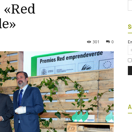
Bu
s «Red
de»
S
301
0
Em
A