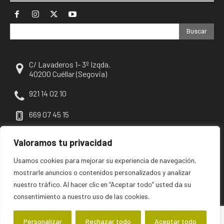
Buscar
C/ Lavaderos 1- 3º Izqda.
40200 Cuéllar (Segovia)
921 14 02 10
669 07 45 15
escuellar@escuellar.es
Valoramos tu privacidad
Usamos cookies para mejorar su experiencia de navegación,
mostrarle anuncios o contenidos personalizados y analizar
nuestro tráfico. Al hacer clic en “Aceptar todo” usted da su
consentimiento a nuestro uso de las cookies.
Personalizar
Rechazar todo
Aceptar todo