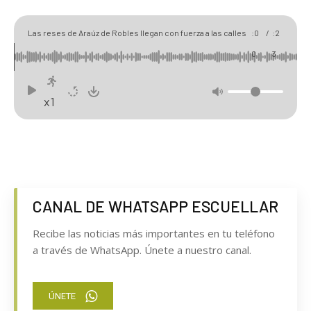
00
04
Las reses de Araúz de Robles llegan con fuerza a las calles
:0
/
:2
de Cuéllar en un rápido primer encierro
0
3
x1
CANAL DE WHATSAPP ESCUELLAR
Recibe las noticias más importantes en tu teléfono
a través de WhatsApp. Únete a nuestro canal.
ÚNETE