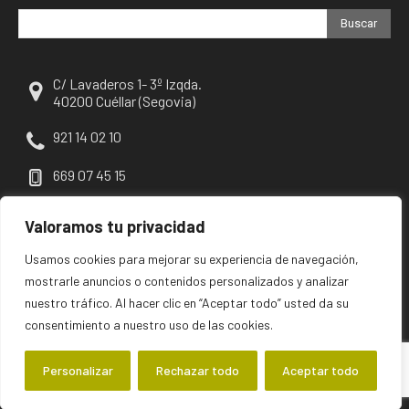
Buscar
C/ Lavaderos 1- 3º Izqda.
40200 Cuéllar (Segovia)
921 14 02 10
669 07 45 15
escuellar@escuellar.es
Valoramos tu privacidad
Usamos cookies para mejorar su experiencia de navegación,
mostrarle anuncios o contenidos personalizados y analizar
nuestro tráfico. Al hacer clic en “Aceptar todo” usted da su
consentimiento a nuestro uso de las cookies.
Personalizar
Rechazar todo
Aceptar todo
©2026 escuellar | Primer diario digital de Cuéllar y su comarca