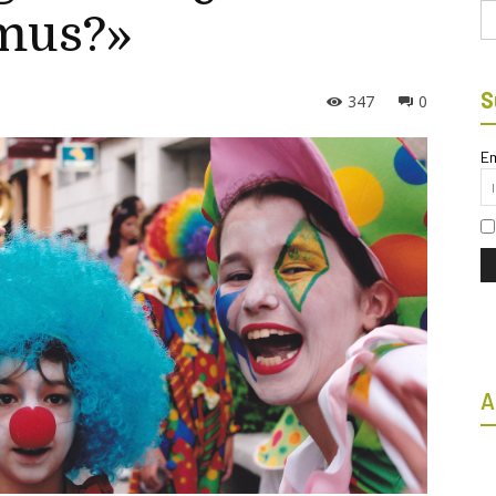
Bu
mus?»
S
347
0
Em
A