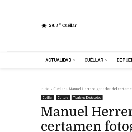
29.3
C
Cuéllar
ACTUALIDAD
CUÉLLAR
DE PUE
Inicio
Cuéllar
Manuel Herrero ganador del certame
Cuéllar
Cultura
Titulares Destacados
Manuel Herrer
certamen foto