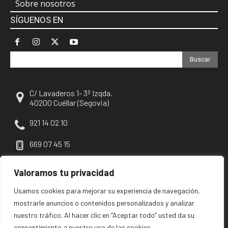
Sobre nosotros
SÍGUENOS EN
Buscar
C/ Lavaderos 1- 3º Izqda.
40200 Cuéllar (Segovia)
921 14 02 10
669 07 45 15
escuellar@escuellar.es
Valoramos tu privacidad
Usamos cookies para mejorar su experiencia de navegación,
mostrarle anuncios o contenidos personalizados y analizar
nuestro tráfico. Al hacer clic en “Aceptar todo” usted da su
consentimiento a nuestro uso de las cookies.