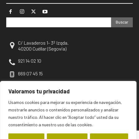
Buscar
C/ Lavaderos 1- 3º Izqda.
40200 Cuéllar (Segovia)
921 14 02 10
669 07 45 15
escuellar@escuellar.es
Valoramos tu privacidad
Usamos cookies para mejorar su experiencia de navegación,
mostrarle anuncios o contenidos personalizados y analizar
nuestro tráfico. Al hacer clic en “Aceptar todo” usted da su
consentimiento a nuestro uso de las cookies.