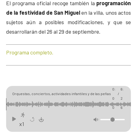
El programa oficial recoge también la
programación
de la festividad de San Miguel
en la villa, unos actos
sujetos aún a posibles modificaciones, y que se
desarrollarán del 26 al 29 de septiembre.
Programa completo.
0
0
0:
6:
Orquestas, conciertos, actividades infantiles y de las peñas
/
0
2
convertirán Cuéllar en destino obligado en sus fiestas
0
6
x1