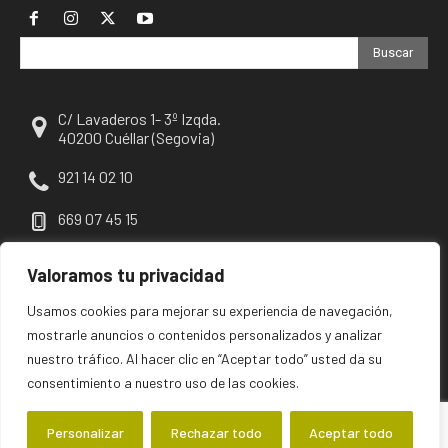
Buscar
C/ Lavaderos 1- 3º Izqda.
40200 Cuéllar (Segovia)
921 14 02 10
669 07 45 15
escuellar@escuellar.es
Valoramos tu privacidad
Usamos cookies para mejorar su experiencia de navegación,
mostrarle anuncios o contenidos personalizados y analizar
nuestro tráfico. Al hacer clic en “Aceptar todo” usted da su
consentimiento a nuestro uso de las cookies.
Personalizar
Rechazar todo
Aceptar todo