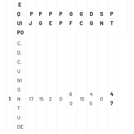
E
Q
P
P
P
P
G
G
D
S
P
UI
J
G
E
P
F
C
G
N
T
PO
C.
D.
C.
U
NI
Ó
6
4
4
1
N
17
15
2
0
15
0
0
5
7
T
U
DE