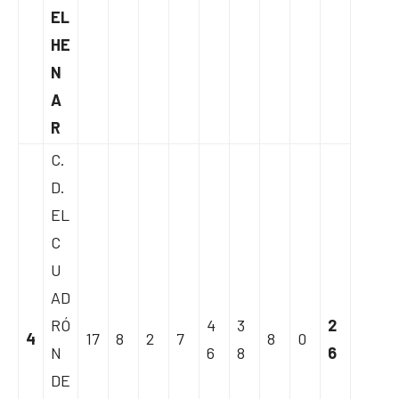
EL
HE
N
A
R
C.
D.
EL
C
U
AD
RÓ
4
3
2
4
17
8
2
7
8
0
N
6
8
6
DE