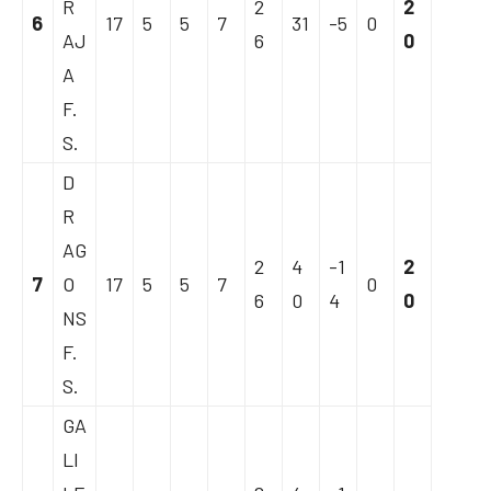
R
2
2
6
17
5
5
7
31
-5
0
AJ
6
0
A
F.
S.
D
R
AG
2
4
-1
2
7
O
17
5
5
7
0
6
0
4
0
NS
F.
S.
GA
LI