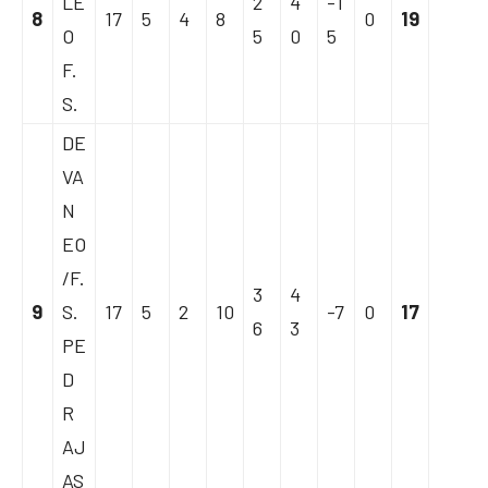
LE
2
4
-1
8
17
5
4
8
0
19
O
5
0
5
F.
S.
DE
VA
N
EO
/F.
3
4
9
S.
17
5
2
10
-7
0
17
6
3
PE
D
R
AJ
AS