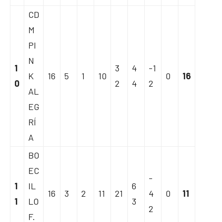
CD
M
PI
N
1
3
4
-1
K
16
5
1
10
0
16
0
2
4
2
AL
EG
RÍ
A
BO
EC
-
1
IL
6
16
3
2
11
21
4
0
11
1
LO
3
2
F.