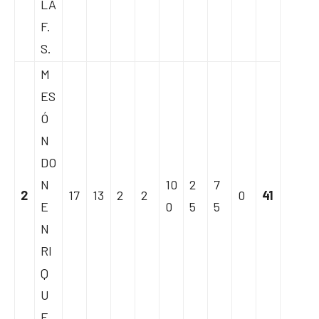
LA
F.
S.
M
ES
Ó
N
DO
N
10
2
7
2
17
13
2
2
0
41
E
0
5
5
N
RI
Q
U
E