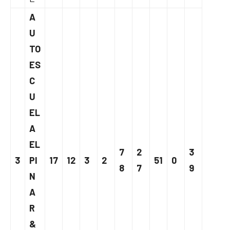
A
U
TO
ES
C
U
EL
A
EL
7
2
3
3
PI
17
12
3
2
51
0
8
7
9
N
A
R
&