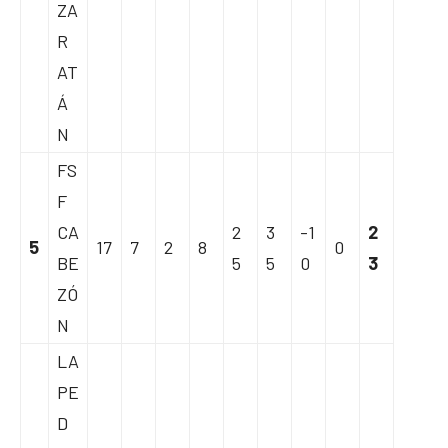
ZA
R
AT
Á
N
FS
F
CA
2
3
-1
2
5
17
7
2
8
0
BE
5
5
0
3
ZÓ
N
LA
PE
D