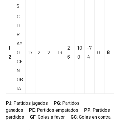
S.
C.
D
R
AY
1
2
10
-7
O
17
2
2
13
0
8
2
6
0
4
CE
N
OB
IA
PJ
: Partidos jugados
PG
: Partidos
ganados
PE
: Partidos empatados
PP
: Partidos
perdidos
GF
: Goles a favor
GC
: Goles en contra.