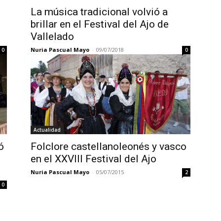
La música tradicional volvió a
brillar en el Festival del Ajo de
Vallelado
Nuria Pascual Mayo
-
09/07/2018
0
0
Actualidad
ó
Folclore castellanoleonés y vasco
en el XXVIII Festival del Ajo
Nuria Pascual Mayo
-
05/07/2015
2
0