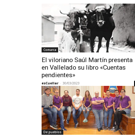
Comarca
El viloriano Saúl Martín presenta
en Vallelado su libro «Cuentas
pendientes»
esCuellar
-
30/03/2023
De pueblos