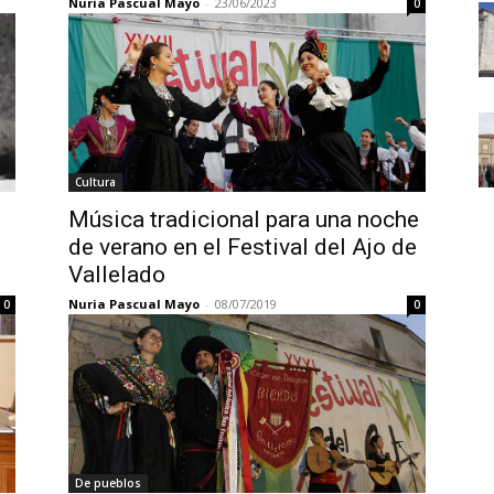
Nuria Pascual Mayo
-
23/06/2023
0
Cultura
Música tradicional para una noche
de verano en el Festival del Ajo de
Vallelado
Nuria Pascual Mayo
-
08/07/2019
0
0
De pueblos