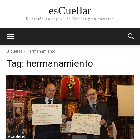
esCuellar
El periódico digital de Cuéllar y su comarca
Etiquetas
Hermanamiento
Tag:
hermanamiento
Actualidad