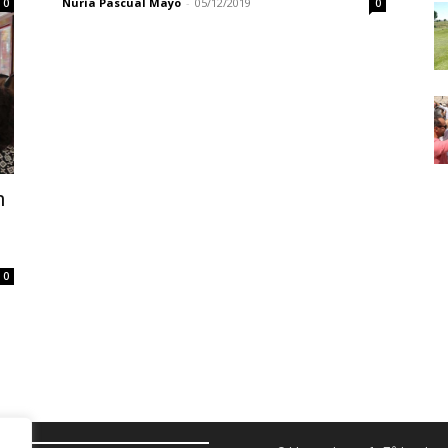
Nuria Pascual Mayo
-
05/12/2019
0
0
n
0