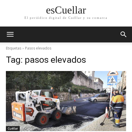
esCuellar
El periódico digital de Cuéllar y su comarca
Etiquetas
Pasos elevados
Tag:
pasos elevados
Cuéllar