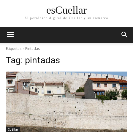
esCuellar
El periódico digital de Cuéllar y su comarca
Etiquetas
Pintadas
Tag:
pintadas
Cuéllar