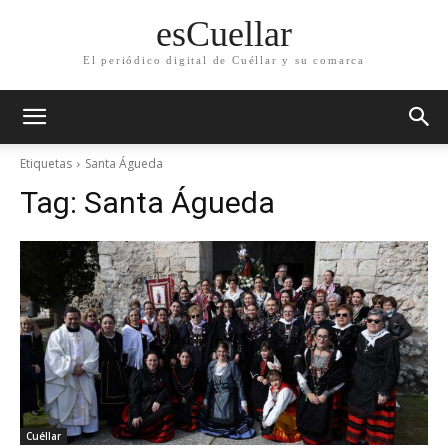
esCuellar
El periódico digital de Cuéllar y su comarca
Etiquetas
Santa Águeda
Tag:
Santa Águeda
Cuéllar