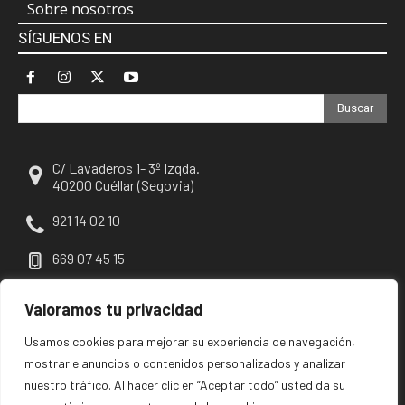
Sobre nosotros
SÍGUENOS EN
Buscar
C/ Lavaderos 1- 3º Izqda.
40200 Cuéllar (Segovia)
921 14 02 10
669 07 45 15
escuellar@escuellar.es
Valoramos tu privacidad
Usamos cookies para mejorar su experiencia de navegación,
mostrarle anuncios o contenidos personalizados y analizar
nuestro tráfico. Al hacer clic en “Aceptar todo” usted da su