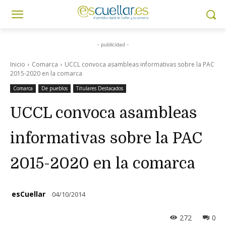
- publicidad -
Inicio
Comarca
UCCL convoca asambleas informativas sobre la PAC
2015-2020 en la comarca
Comarca
De pueblos
Titulares Destacados
UCCL convoca asambleas
informativas sobre la PAC
2015-2020 en la comarca
esCuellar
04/10/2014
272
0