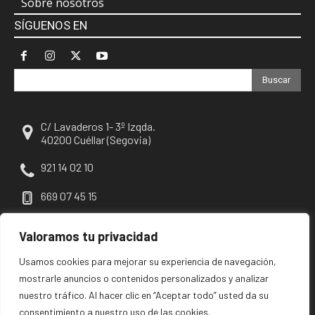
Sobre nosotros
SÍGUENOS EN
Buscar
C/ Lavaderos 1- 3º Izqda.
40200 Cuéllar (Segovia)
921 14 02 10
669 07 45 15
escuellar@escuellar.es
Valoramos tu privacidad
Usamos cookies para mejorar su experiencia de navegación,
mostrarle anuncios o contenidos personalizados y analizar
nuestro tráfico. Al hacer clic en “Aceptar todo” usted da su
consentimiento a nuestro uso de las cookies.