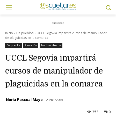
- publicidad -
Inicio
De pueblos
UCCL Segovia impartirá cursos de manipulador
de plaguicidas en la comarca
De pueblos
Formación
Medio Ambiente
UCCL Segovia impartirá
cursos de manipulador de
plaguicidas en la comarca
Nuria Pascual Mayo
23/01/2015
353
0