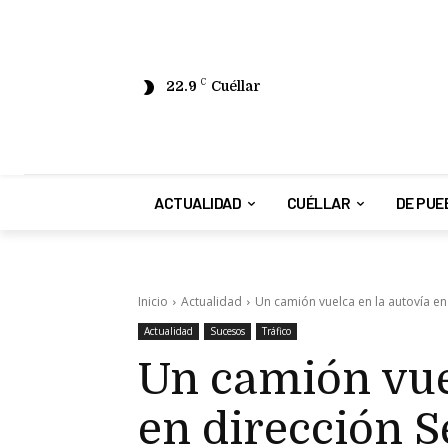
22.9
C
Cuéllar
ACTUALIDAD
CUÉLLAR
DE PUE
Inicio
Actualidad
Un camión vuelca en la autovía en
Actualidad
Sucesos
Tráfico
Un camión vue
en dirección S