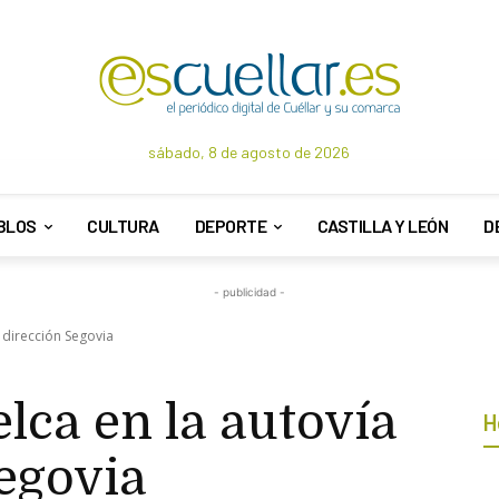
sábado, 8 de agosto de 2026
BLOS
CULTURA
DEPORTE
CASTILLA Y LEÓN
D
- publicidad -
 dirección Segovia
lca en la autovía
H
egovia