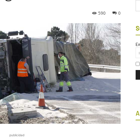
Bu
590
0
S
Em
A
publicidad