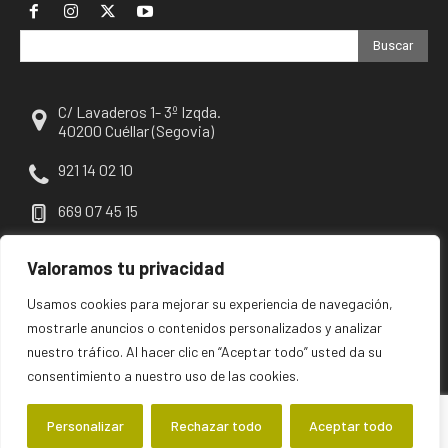
Buscar
C/ Lavaderos 1- 3º Izqda.
40200 Cuéllar (Segovia)
921 14 02 10
669 07 45 15
escuellar@escuellar.es
Valoramos tu privacidad
Usamos cookies para mejorar su experiencia de navegación,
mostrarle anuncios o contenidos personalizados y analizar
nuestro tráfico. Al hacer clic en “Aceptar todo” usted da su
consentimiento a nuestro uso de las cookies.
Personalizar
Rechazar todo
Aceptar todo