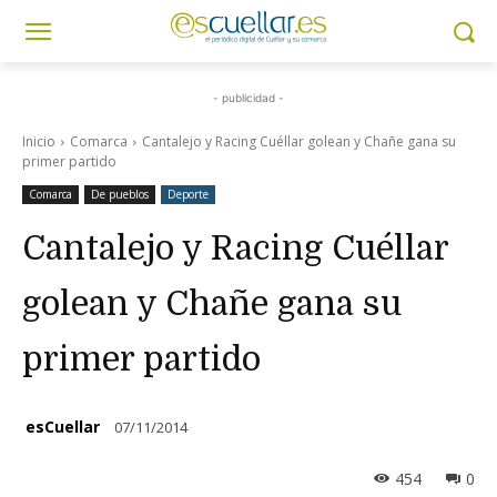
- publicidad -
Inicio
Comarca
Cantalejo y Racing Cuéllar golean y Chañe gana su
primer partido
Comarca
De pueblos
Deporte
Cantalejo y Racing Cuéllar
golean y Chañe gana su
primer partido
esCuellar
07/11/2014
454
0