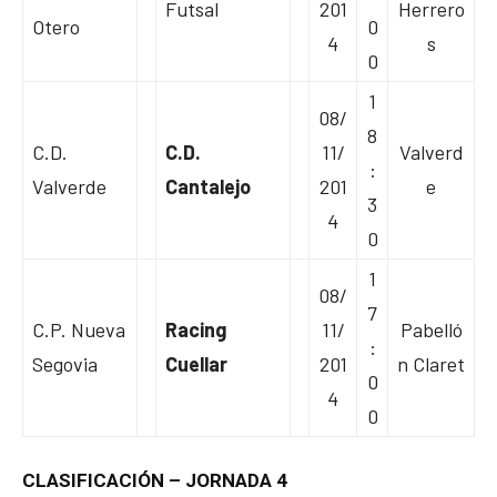
Futsal
201
Herrero
Otero
0
4
s
0
1
08/
8
C.D.
C.D.
11/
Valverd
:
Valverde
Cantalejo
201
e
3
4
0
1
08/
7
C.P. Nueva
Racing
11/
Pabelló
:
Segovia
Cuellar
201
n Claret
0
4
0
CLASIFICACIÓN – JORNADA 4