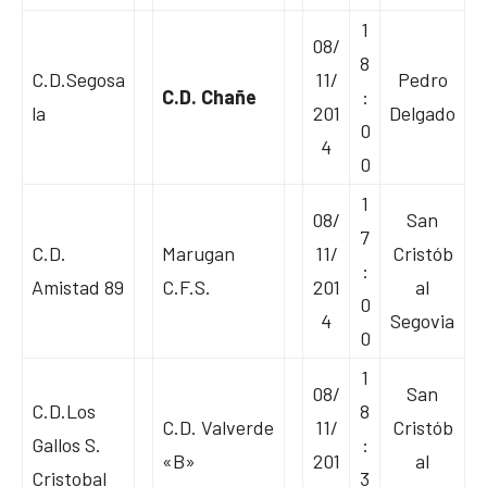
1
08/
8
C.D.Segosa
11/
Pedro
C.D. Chañe
:
la
201
Delgado
0
4
0
1
08/
San
7
C.D.
Marugan
11/
Cristób
:
Amistad 89
C.F.S.
201
al
0
4
Segovia
0
1
08/
San
C.D.Los
8
C.D. Valverde
11/
Cristób
Gallos S.
:
«B»
201
al
Cristobal
3