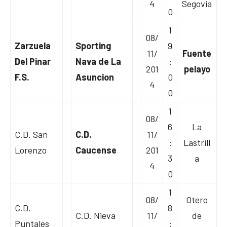
4
Segovia
0
1
08/
Zarzuela
Sporting
9
11/
Fuente
Del Pinar
Nava de La
:
201
pelayo
F.S.
Asuncion
0
4
0
1
08/
6
La
C.D. San
C.D.
11/
:
Lastrill
Lorenzo
Caucense
201
3
a
4
0
1
08/
Otero
C.D.
8
C.D. Nieva
11/
de
Puntales
: