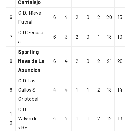
Cantalejo
C.D. Nieva
6
6
4
2
0
2
20
15
Futsal
C.D.Segosal
7
6
3
2
0
1
13
10
a
Sporting
8
Nava de La
6
4
2
0
2
21
28
Asuncion
C.D.Los
9
Gallos S.
4
4
1
1
2
13
14
Cristobal
C.D.
1
Valverde
4
4
1
1
2
12
13
0
«B»