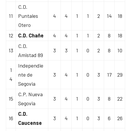
C.D.
11
Puntales
4
4
1
1
2
14
18
Otero
12
C.D. Chañe
4
4
1
1
2
8
18
C.D.
13
3
3
1
0
2
8
10
Amistad 89
Independie
1
nte de
3
4
1
0
3
17
29
4
Segovia
C.P. Nueva
15
3
4
1
0
3
8
22
Segovia
C.D.
16
3
4
1
0
3
6
26
Caucense