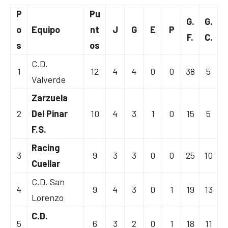
P
Pu
G.
G.
o
Equipo
nt
J
G
E
P
F.
C.
s
os
C.D.
1
12
4
4
0
0
38
5
Valverde
Zarzuela
2
Del Pinar
10
4
3
1
0
15
5
F.S.
Racing
3
9
3
3
0
0
25
10
Cuellar
C.D. San
4
9
4
3
0
1
19
13
Lorenzo
C.D.
5
6
3
2
0
1
18
11