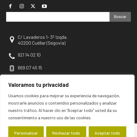
Buscar
C/ Lavaderos 1- 3º Izqda.
40200 Cuéllar (Segovia)
921 14 02 10
669 07 45 15
escuellar@escuellar.es
Valoramos tu privacidad
Usamos cookies para mejorar su experiencia de navegación,
mostrarle anuncios o contenidos personalizados y analizar
nuestro tráfico. Al hacer clic en “Aceptar todo” usted da su
consentimiento a nuestro uso de las cookies.
Personalizar
Rechazar todo
Aceptar todo