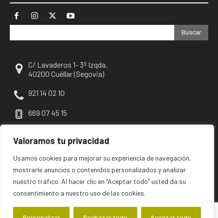
Buscar
C/ Lavaderos 1- 3º Izqda.
40200 Cuéllar (Segovia)
921 14 02 10
669 07 45 15
escuellar@escuellar.es
Valoramos tu privacidad
Usamos cookies para mejorar su experiencia de navegación,
mostrarle anuncios o contenidos personalizados y analizar
nuestro tráfico. Al hacer clic en “Aceptar todo” usted da su
consentimiento a nuestro uso de las cookies.
Personalizar
Rechazar todo
Aceptar todo