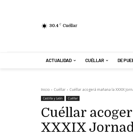
30.4
C
Cuéllar
ACTUALIDAD
CUÉLLAR
DE PUE
Inicio
Cuéllar
Cuéllar acogerá mañana la XXXIX Jorna
Castilla y León
Cuéllar
Cuéllar acoge
XXXIX Jornada