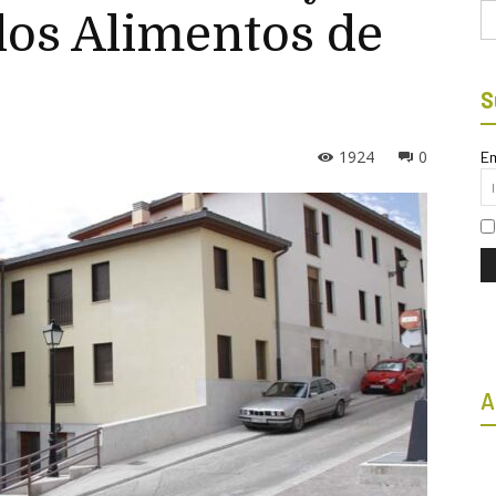
Bu
los Alimentos de
n
S
1924
0
Em
A