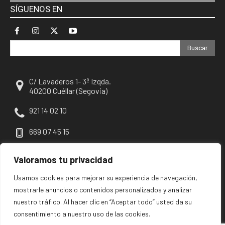
SÍGUENOS EN
Buscar
C/ Lavaderos 1- 3º Izqda.
40200 Cuéllar (Segovia)
921 14 02 10
669 07 45 15
escuellar@escuellar.es
Valoramos tu privacidad
Usamos cookies para mejorar su experiencia de navegación,
mostrarle anuncios o contenidos personalizados y analizar
nuestro tráfico. Al hacer clic en “Aceptar todo” usted da su
consentimiento a nuestro uso de las cookies.