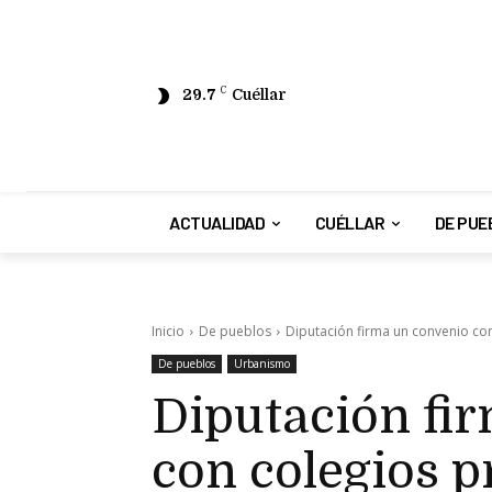
29.7
C
Cuéllar
ACTUALIDAD
CUÉLLAR
DE PUE
Inicio
De pueblos
Diputación firma un convenio con 
De pueblos
Urbanismo
Diputación fi
con colegios p