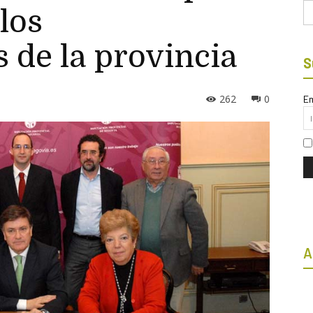
Bu
 los
 de la provincia
S
262
0
Em
A