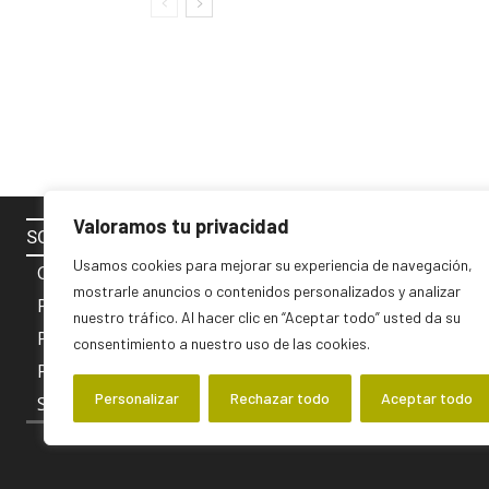
Valoramos tu privacidad
SOBRE NOSOTROS
SÍGUENOS 
Usamos cookies para mejorar su experiencia de navegación,
Contacto
mostrarle anuncios o contenidos personalizados y analizar
Política de cookies
nuestro tráfico. Al hacer clic en “Aceptar todo” usted da su
Privacidad y Aviso Legal
consentimiento a nuestro uso de las cookies.
PUBLICIDAD
Personalizar
Rechazar todo
Aceptar todo
Sobre nosotros