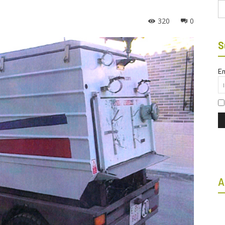
Bu
320
0
S
Em
A