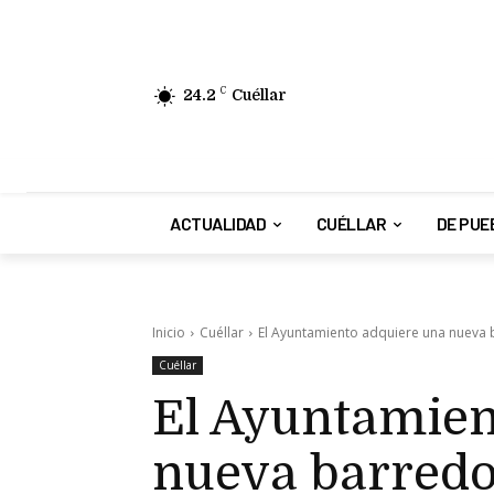
24.2
C
Cuéllar
ACTUALIDAD
CUÉLLAR
DE PUE
Inicio
Cuéllar
El Ayuntamiento adquiere una nueva
Cuéllar
El Ayuntamien
nueva barred