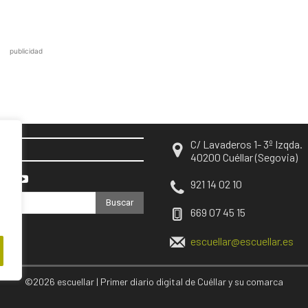
publicidad
C/ Lavaderos 1- 3º Izqda.
EN
40200 Cuéllar (Segovia)
921 14 02 10
Buscar
669 07 45 15
escuellar@escuellar.es
©2026 escuellar | Primer diario digital de Cuéllar y su comarca